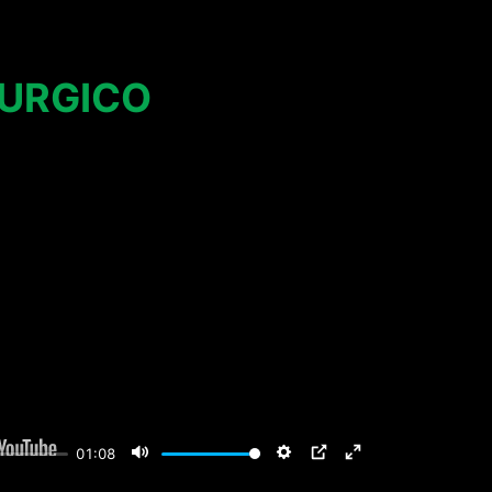
RURGICO
Mute
Settings
PIP
Enter
01:08
fullscreen