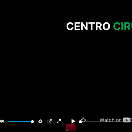
CENTRO
CI
Mute
Settings
PIP
Enter
Play
fullscreen